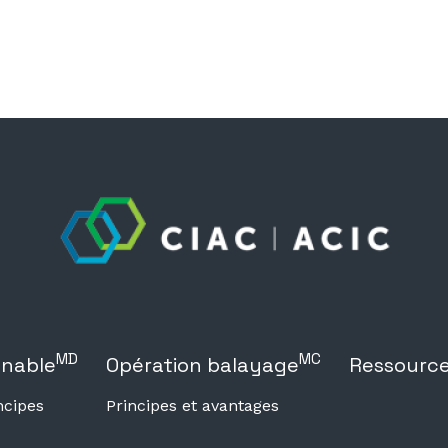
MD
MC
onable
Opération balayage
Ressourc
ncipes
Principes et avantages