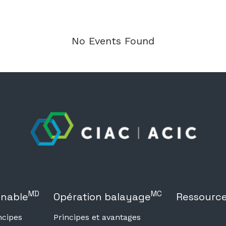
No Events Found
MD
MC
onable
Opération balayage
Ressourc
ncipes
Principes et avantages