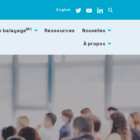
English
MC
Ressources
n balayage
Nouvelles
À propos