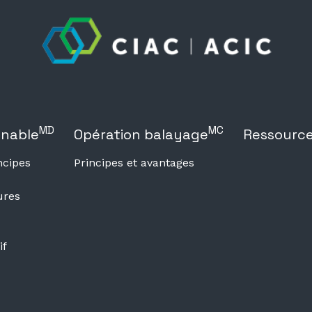
MD
MC
onable
Opération balayage
Ressourc
ncipes
Principes et avantages
ures
if